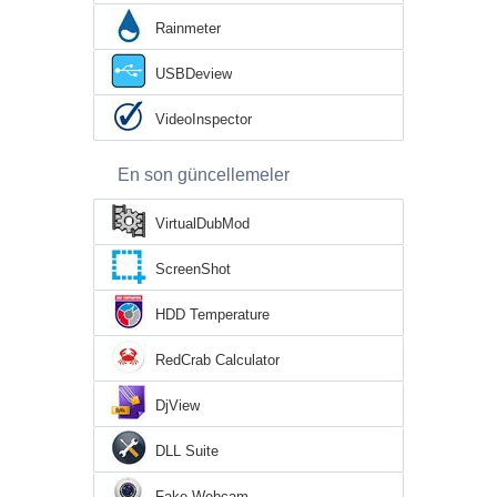
Rainmeter
USBDeview
VideoInspector
En son güncellemeler
VirtualDubMod
ScreenShot
HDD Temperature
RedCrab Calculator
DjView
DLL Suite
Fake Webcam