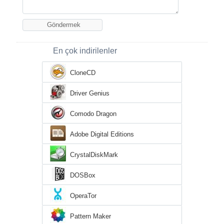
En çok indirilenler
CloneCD
Driver Genius
Comodo Dragon
Adobe Digital Editions
CrystalDiskMark
DOSBox
OperaTor
Pattern Maker