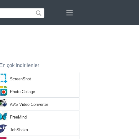
En çok indirilenler
ScreenShot
Photo Collage
AVS Video Converter
FreeMind
JahShaka