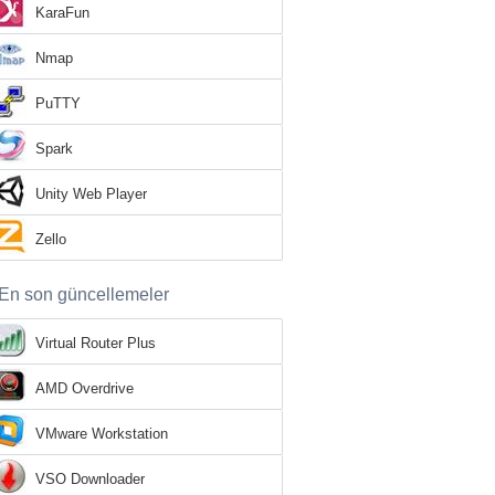
KaraFun
Nmap
PuTTY
Spark
Unity Web Player
Zello
En son güncellemeler
Virtual Router Plus
AMD Overdrive
VMware Workstation
VSO Downloader