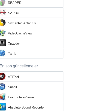
REAPER
SARDU
Symantec Antivirus
VideoCacheView
Xpadder
Yamb
En son güncellemeler
ATITool
Snagit
FastPictureViewer
Absolute Sound Recorder