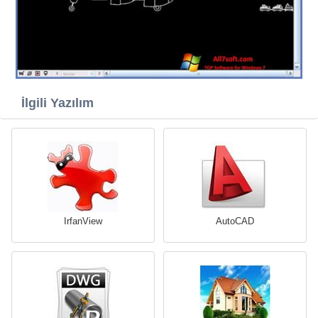
İlgili Yazılım
IrfanView
AutoCAD