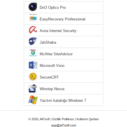
DxO Optics Pro
EasyRecovery Professional
Avira Internet Security
JahShaka
McAfee SiteAdvisor
Microsoft Visio
SecureCRT
Winstep Nexus
Yazılım kataloğu Windows 7
© 2026, All7soft |
Gizlilik Politikası
|
Kullanım Şartları