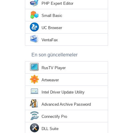
PHP Expert Editor
Small Basic
UC Browser
VentaFax
En son güncellemeler
RusTV Player
Artweaver
Intel Driver Update Utility
Advanced Archive Password
Recovery
Connectify Pro
DLL Suite