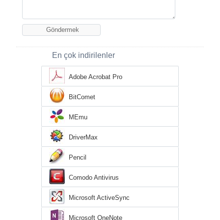
En çok indirilenler
Adobe Acrobat Pro
BitComet
MEmu
DriverMax
Pencil
Comodo Antivirus
Microsoft ActiveSync
Microsoft OneNote