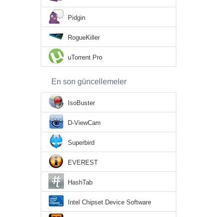
Pidgin
RogueKiller
uTorrent Pro
En son güncellemeler
IsoBuster
D-ViewCam
Superbird
EVEREST
HashTab
Intel Chipset Device Software