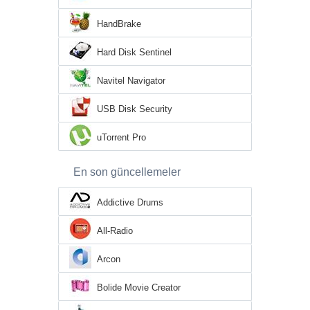
HandBrake
Hard Disk Sentinel
Navitel Navigator
USB Disk Security
uTorrent Pro
En son güncellemeler
Addictive Drums
All-Radio
Arcon
Bolide Movie Creator