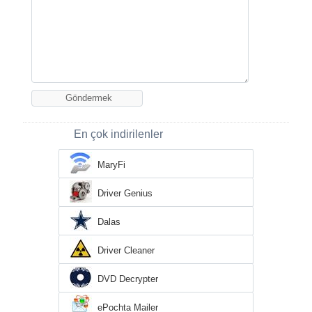
En çok indirilenler
MaryFi
Driver Genius
Dalas
Driver Cleaner
DVD Decrypter
ePochta Mailer