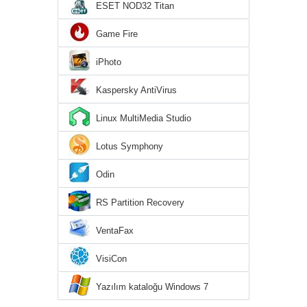
ESET NOD32 Titan
Game Fire
iPhoto
Kaspersky AntiVirus
Linux MultiMedia Studio
Lotus Symphony
Odin
RS Partition Recovery
VentaFax
VisiCon
Yazılım kataloğu Windows 7