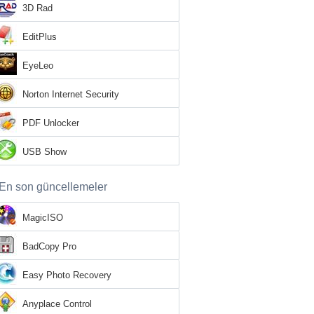
3D Rad
EditPlus
EyeLeo
Norton Internet Security
PDF Unlocker
USB Show
En son güncellemeler
MagicISO
BadCopy Pro
Easy Photo Recovery
Anyplace Control