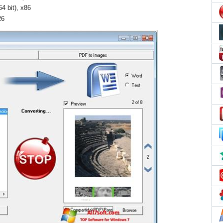
4 bit), x86
26