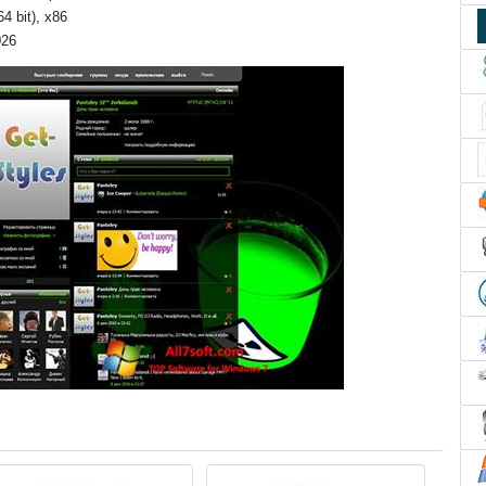
4 bit), x86
026