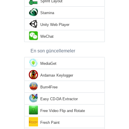
Sprint Layout
Stamina
Unity Web Player
WeChat
En son güncellemeler
MediaGet
Ardamax Keylogger
Burn4Free
Easy CD-DA Extractor
Free Video Flip and Rotate
Fresh Paint