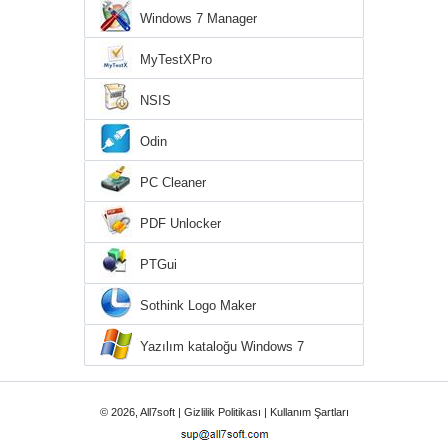
Windows 7 Manager
MyTestXPro
NSIS
Odin
PC Cleaner
PDF Unlocker
PTGui
Sothink Logo Maker
Yazılım kataloğu Windows 7
© 2026, All7soft |
Gizlilik Politikası
|
Kullanım Şartları