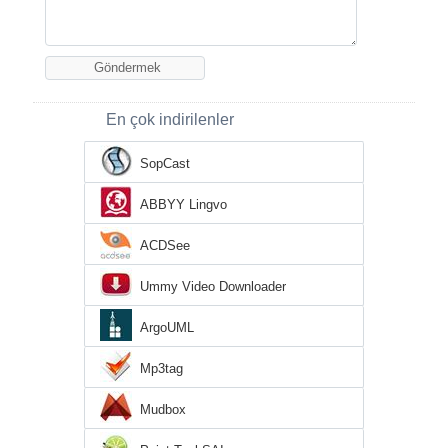
En çok indirilenler
SopCast
ABBYY Lingvo
ACDSee
Ummy Video Downloader
ArgoUML
Mp3tag
Mudbox