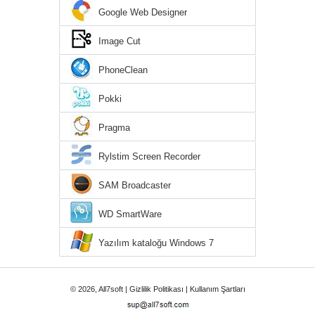
Google Web Designer
Image Cut
PhoneClean
Pokki
Pragma
Rylstim Screen Recorder
SAM Broadcaster
WD SmartWare
Yazılım kataloğu Windows 7
© 2026, All7soft |
Gizlilik Politikası
|
Kullanım Şartları