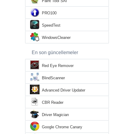
Paint Tool SAI
PRO100
SpeedTest
WindowsCleaner
En son güncellemeler
Red Eye Remover
BlindScanner
Advanced Driver Updater
CBR Reader
Driver Magician
Google Chrome Canary