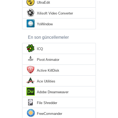
UltraEdit
Xilisoft Video Converter
YoWindow
En son güncellemeler
ICQ
Pivot Animator
Active KillDisk
Ace Utilities
Adobe Dreamweaver
File Shredder
FreeCommander