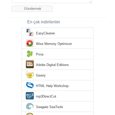
En çok indirilenler
EasyCleaner
Wise Memory Optimizer
Pixia
Adobe Digital Editions
Geany
HTML Help Workshop
mp3DirectCut
Seagate SeaTools