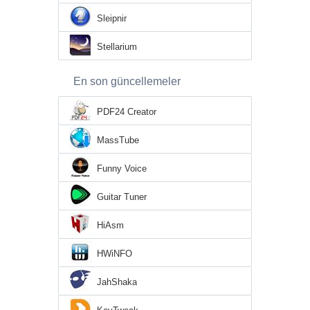
Sleipnir
Stellarium
En son güncellemeler
PDF24 Creator
MassTube
Funny Voice
Guitar Tuner
HiAsm
HWiNFO
JahShaka