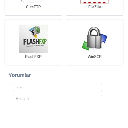
CuteFTP
FileZilla
FlashFXP
WinSCP
Yorumlar