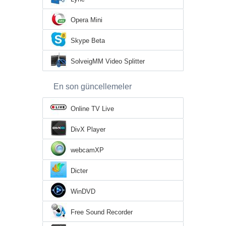
Opera Mini
Skype Beta
SolveigMM Video Splitter
En son güncellemeler
Online TV Live
DivX Player
webcamXP
Dicter
WinDVD
Free Sound Recorder