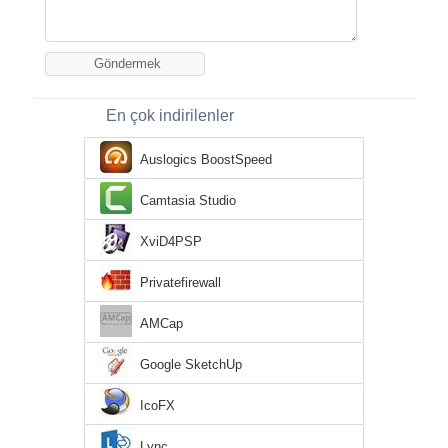
En çok indirilenler
Auslogics BoostSpeed
Camtasia Studio
XviD4PSP
Privatefirewall
AMCap
Google SketchUp
IcoFX
Lync