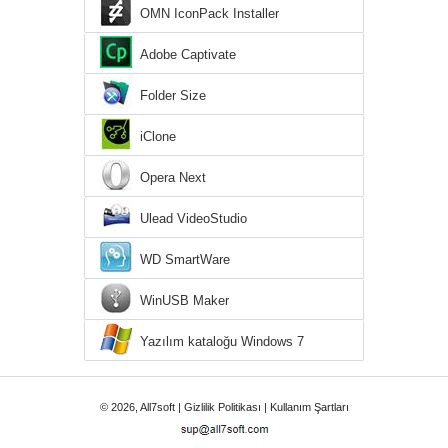
OMN IconPack Installer
Adobe Captivate
Folder Size
iClone
Opera Next
Ulead VideoStudio
WD SmartWare
WinUSB Maker
Yazılım kataloğu Windows 7
© 2026, All7soft |
Gizlilik Politikası
|
Kullanım Şartları