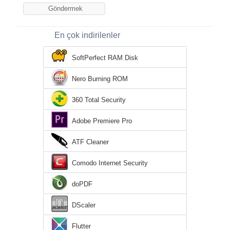
En çok indirilenler
SoftPerfect RAM Disk
Nero Burning ROM
360 Total Security
Adobe Premiere Pro
ATF Cleaner
Comodo Internet Security
doPDF
DScaler
Flutter