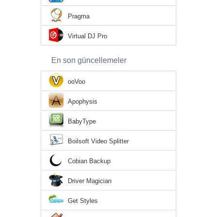
Pragma
Virtual DJ Pro
En son güncellemeler
ooVoo
Apophysis
BabyType
Boilsoft Video Splitter
Cobian Backup
Driver Magician
Get Styles