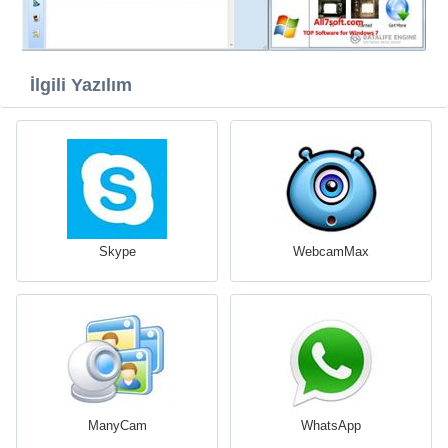
İlgili Yazılım
Skype
WebcamMax
ManyCam
WhatsApp